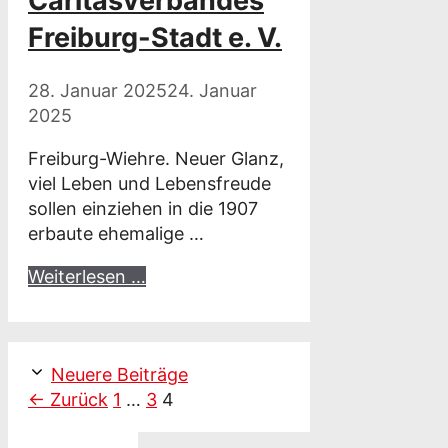
Caritasverbandes
Freiburg-Stadt e. V.
28. Januar 2025
24. Januar
2025
Freiburg-Wiehre. Neuer Glanz,
viel Leben und Lebensfreude
sollen einziehen in die 1907
erbaute ehemalige …
Weiterlesen …
Neuere Beiträge
Seite
Seite
Seite
←
Zurück
1
…
3
4