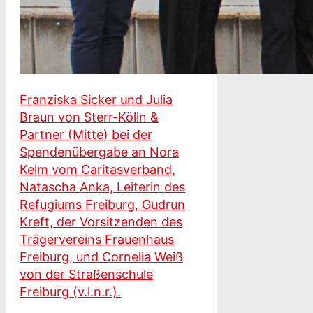
Franziska Sicker und Julia
Braun von Sterr-Kölln &
Partner (Mitte) bei der
Spendenübergabe an Nora
Kelm vom Caritasverband,
Natascha Anka, Leiterin des
Refugiums Freiburg, Gudrun
Kreft, der Vorsitzenden des
Trägervereins Frauenhaus
Freiburg, und Cornelia Weiß
von der Straßenschule
Freiburg (v.l.n.r.).