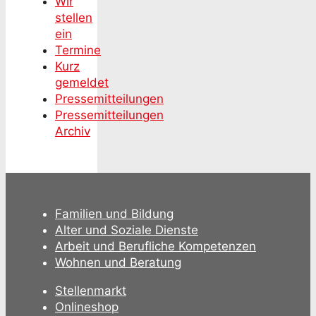
Wir
stellen
ein
Termine
Kurz
gemeldet
Pressemitteilungen
Pressemitteilungen
Archiv
Familien und Bildung
Alter und Soziale Dienste
Arbeit und Berufliche Kompetenzen
Wohnen und Beratung
Stellenmarkt
Onlineshop